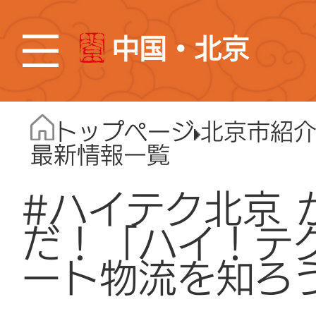
中国・北京
トップページ
北京市紹
最新情報一覧
#ハイテク北京 
だ！「ハイ！テ
ート物流を知ろ