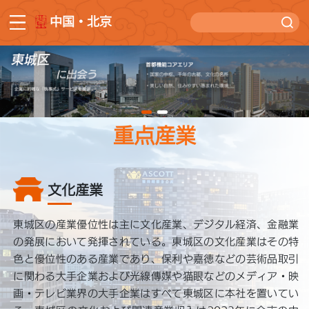
中国・北京
重点産業
文化産業
東城区の産業優位性は主に文化産業、デジタル経済、金融業
の発展において発揮されている。東城区の文化産業はその特
色と優位性のある産業であり、保利や嘉徳などの芸術品取引
に関わる大手企業および光線傳媒や猫眼などのメディア・映
画・テレビ業界の大手企業はすべて東城区に本社を置いてい