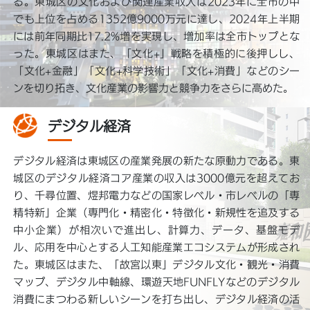
る。東城区の文化および関連産業収入は2023年に全市の中
でも上位を占める1352億9000万元に達し、2024年上半期
には前年同期比17.2%増を実現し、増加率は全市トップとな
った。東城区はまた、「文化+」戦略を積極的に後押しし、
「文化+金融」「文化+科学技術」「文化+消費」などのシー
ンを切り拓き、文化産業の影響力と競争力をさらに高めた。
デジタル経済
デジタル経済は東城区の産業発展の新たな原動力である。東
城区のデジタル経済コア産業の収入は3000億元を超えてお
り、千尋位置、煜邦電力などの国家レベル・市レベルの「専
精特新」企業（専門化・精密化・特徴化・新規性を追及する
中小企業）が相次いで進出し、計算力、データ、基盤モデ
ル、応用を中心とする人工知能産業エコシステムが形成され
た。東城区はまた、「故宮以東」デジタル文化・観光・消費
マップ、デジタル中軸線、環遊天地FUNFLYなどのデジタル
消費にまつわる新しいシーンを打ち出し、デジタル経済の活