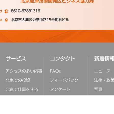
北京経済技術開発区ビジネス協力局
ct
8610-67881316
ss
北京市大興区栄華中路15号朝林ビル
サービス
コンタクト
新着情
アクセスの多い内容
FAQs
ニュース
北京での投資
フィードバック
法律・政
北京で仕事をする
アンケート
写真
北京で学ぶ
イベント
北京で暮らす
ピックア