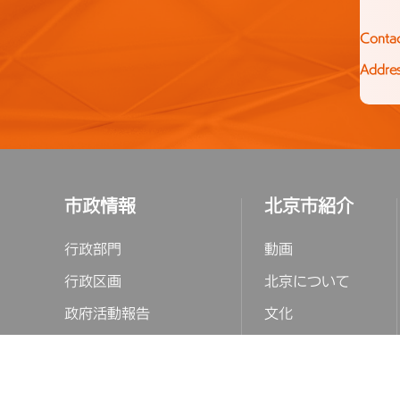
Conta
Addre
市政情報
北京市紹介
行政部門
動画
行政区画
北京について
政府活動報告
文化
法律・政策
姉妹都市
科学・技術