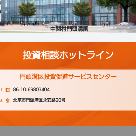
中関村門頭溝園
投資相談ホットライン
門頭溝区投資促進サービスセンター
ct
86-10-69803404
ss
北京市門頭溝区永安路20号