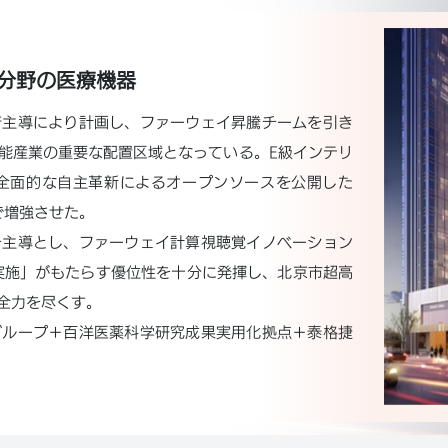
分野の医療機器
府主導により計画し、ファーウェイ昇騰チームを引き
能産業の重要な配置区域となっている。E級インテリ
全面的な自主革新によるオープンソースを公開した
まで増強させた。
を主導とし、ファーウェイ計算視聴覚イノベーション
実施」がもたらす優位性を十分に発揮し、北京市超高
全力を尽くす。
グループ＋百洋医薬科学研究成果実用化拠点＋泰格捷