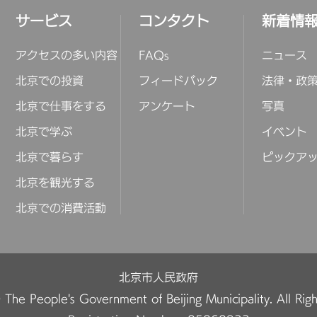
サービス
コンタクト
新着情
アクセスの多い内容
FAQs
ニュース
北京での投資
フィードバック
法律・政
北京で仕事をする
アンケート
写真
北京で学ぶ
イベント
北京で暮らす
ピックア
北京を観光する
北京での消費活動
北京市人民政府
The People's Government of Beijing Municipality. All Rig