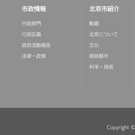
市政情報
北京市紹介
行政部門
動画
行政区画
北京について
政府活動報告
文化
法律・政策
姉妹都市
科学・技術
Copyright © 