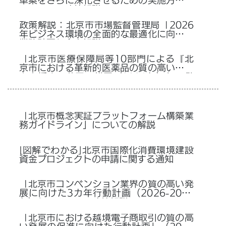
革案をさらに深化させるための実施方案』
についての政策解説
政策解説：北京市市場監督管理局「2026
年ビジネス環境の全面的な最適化に向けた
業務計画」全文解説
「北京市医療保障局等10部門による『北
京市における革新的医薬品の質の高い発展
を支援する若干の措置（2026年）』の発
行に関する通知」についての解説
「北京市概念実証プラットフォーム構築業
務ガイドライン」についての解説
[図解でわかる]北京市国際化消費環境建設
資金プロジェクトの申請に関する通知
「北京市コンベンション業界の質の高い発
展に向けた3カ年行動計画（2026-2028
年）」についての政策解説
「北京市における越境電子商取引の質の高