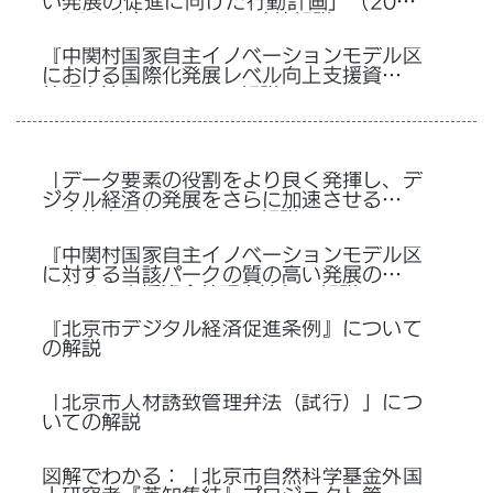
い発展の促進に向けた行動計画」（2025
—2027年）についての政策解説
『中関村国家自主イノベーションモデル区
における国際化発展レベル向上支援資金の
管理弁法』についての解説
「データ要素の役割をより良く発揮し、デ
ジタル経済の発展をさらに加速させるため
の実施意見」についての解説
『中関村国家自主イノベーションモデル区
に対する当該パークの質の高い発展の促進
のための支援資金管理弁法』の解説
『北京市デジタル経済促進条例』について
の解説
「北京市人材誘致管理弁法（試行）」につ
いての解説
図解でわかる：「北京市自然科学基金外国