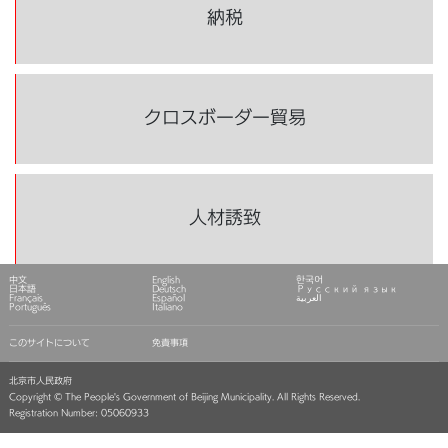
納税
クロスボーダー貿易
人材誘致
中文
English
한국어
日本語
Deutsch
Русский язык
Français
Español
العربية
Português
Italiano
このサイトについて
免責事項
北京市人民政府
Copyright © The People's Government of Beijing Municipality. All Rights Reserved.
Registration Number: 05060933