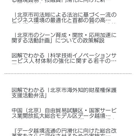
る越境貿易・投融資円滑化に向けた新措置
を再び導入』
「北京市司法局による法治に基づく一流の
ビジネス環境の最適化と首都の質の高い発
展支援に関する若干の措置」に関する政策
解説
「北京市のシーン育成・開放・応用加速に
関する活動計画」についての政策解説
図解でわかる「科学技術イノベーションサ
ービス人材体制の強化に関する若干の措
置」
図解でわかる「北京市海外知的財産権保護
支援活動弁法」
中国（北京）自由貿易試験区・国家サービ
ス業開放拡大総合モデル区データ越境移転
ネガティブリスト（2025版）及び管理弁
法についての政策解説
『データ越境流通の円滑化に向けた総合改