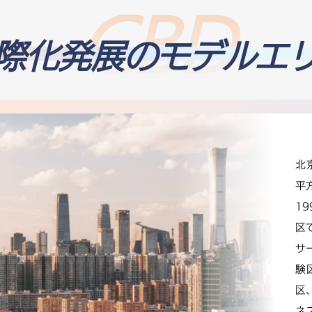
際化発展のモデルエ
北
平
1
区
サ
験
区
ネ