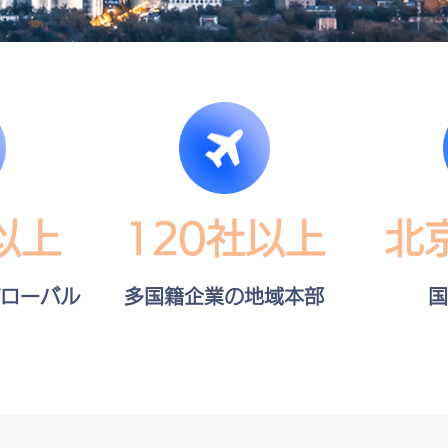
以上
120社以上
北
ローバル
多国籍企業の地域本部
国