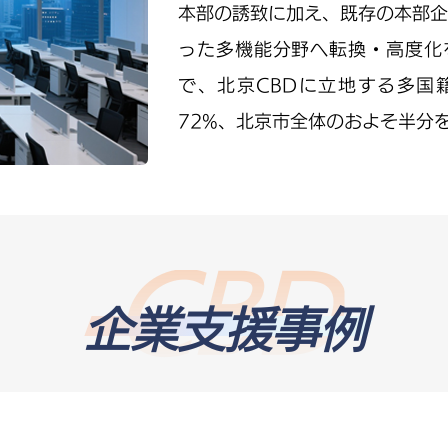
本部の誘致に加え、既存の本部企
った多機能分野へ転換・高度化を
で、北京CBDに立地する多国
72%、北京市全体のおよそ半分
国際金融業が加速的に発展してい
まり、外資系証券会社、自動車金
そろっている。CBDはすでに北
も最大のエリアとなっている。
文化・メディア産業の優位性も際
企業支援事例
内の国際メディア機関の80%以
点、そして北京市の国際メディア
ハイエンドビジネスサービスの特
社以上の世界的なサービス企業に