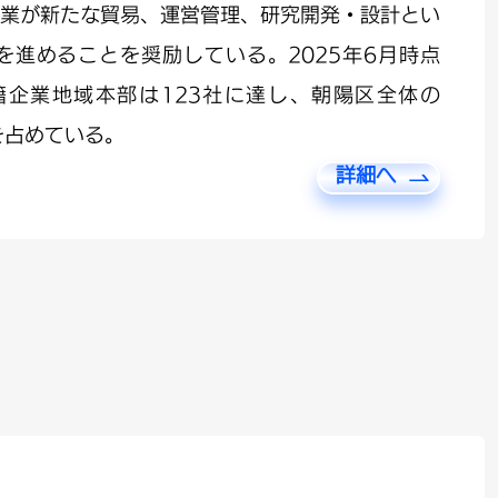
業が新たな貿易、運営管理、研究開発・設計とい
進めることを奨励している。2025年6月時点
籍企業地域本部は123社に達し、朝陽区全体の
を占めている。
る。国際証券取引所や国際保険機関が朝陽区に集
詳細へ
融会社、資産運用会社などの代表的な金融機関が
京市で、国際金融機関の集積が最も充実し、規模
立っている。CBDにはCNNやBBCを含む北京市
上が集積し、中国における重要な国際文化発信拠
集積地となっている。
色も明確である。PwCやマッキンゼーなど200
加え、IBMやサムスンなど100社近い多国籍企業