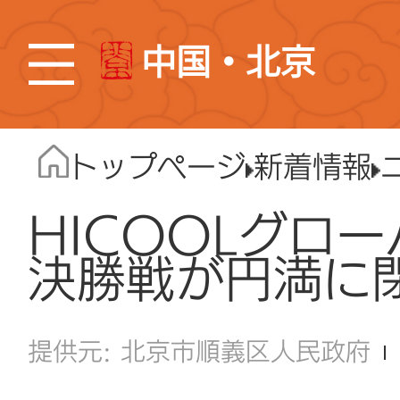
中国・北京
トップページ
新着情報
HICOOLグロー
決勝戦が円満に
北京市順義区人民政府