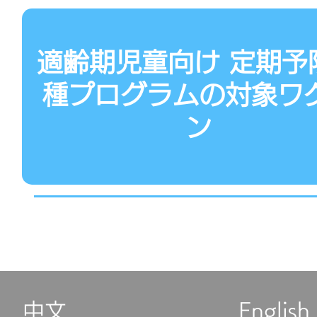
適齢期児童向け 定期予
種プログラムの対象ワ
ン
中文
English