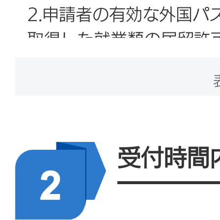
2.申請者の有効な外国パ
取得した就業類の居留許
3.国外無犯罪経歴証明を
4.中国政府で指定され
くは中国在外公館で承認
受付時間
た健康診断書の写し（北
部門は北京国際旅行衛生
効期限は発行日から6ケ月