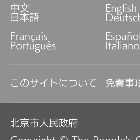
中文
English
日本語
Deutsc
時間：月曜日～土曜日 9:
Français
Españo
6.北京市公安局通州支
Português
Italiano
ホール
このサイトについて
免責事
所在地：北京市通州区通
層商業施設
北京市人民政府
時間：月曜日～金曜日