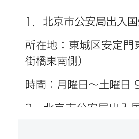
5.在職証明を提出しま
1．北京市公安局出入国
が申請日までに、4年連
所在地：東城区安定門
階、および同等な待遇を
街橋東南側）
が必要です。
時間：月曜日～土曜日 9:
6.税務機関が発行した
す。納税時間は申請日ま
2．北京市公安局出入
す。
センター支部