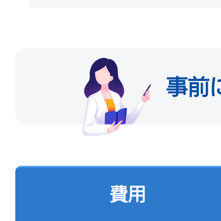
7.勤務先の「事業単位法
所在地：豊台区西三環
ービスセンター3階C島
8.「211プロジェクト
しくは、北京市大学学部
3.北京市公安局出入国
事前
務する申請者は、大学
ビスホール
す。
所在地：海淀区双楡樹北
9.「外国人就労許可証
時間：月曜日～土曜日 9:
「外国専門家証」の写し
費用
請日までに4年連続あり
4．北京市公安局朝陽