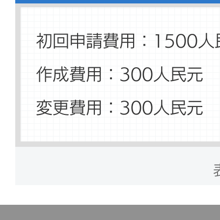
の情報は在職証明などの
スホール
初回申請費用：1500人
です。
所在地：朝陽区酒仙橋北
作成費用：300人民元
10.申請者がかつて中国
パーク304号棟1-2階
人定住資格証、帰化者の
変更費用：300人民元
時間：月曜日～土曜日 9:
帰化申請時に使用した中
再発行費用：600人民
ことが必要です。
5．北京市公安局順義
スホール
11.申請者の履歴書を
で、各年月に連続性があ
所在地：順義区天柱東路