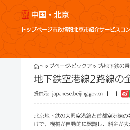
中国・北京
トップページ
市政情報
北京市紹介
サービス
コ
トップページ
ピックアップ
地下鉄の乗
地下鉄空港線2路線の
japanese.beijing.gov.cn
北京地下鉄の大興空港線と首都空港線の
けで、機械が自動的に認識し、料金が表