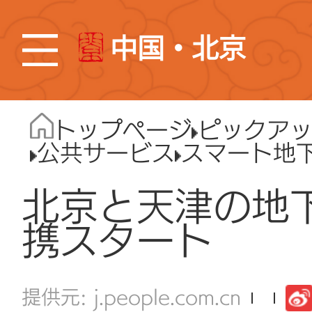
中国・北京
トップページ
ピックア
公共サービス
スマート地
北京と天津の地
携スタート
j.people.com.cn