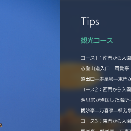
Tips
観光コース
コース1：南門から入
る登山道入口—周賞亭
道出口—寿皇殿—東門
コース2：西門から入
明思宗が殉国した場所
観妙亭—万春亭—輯芳
コース3：東門から入