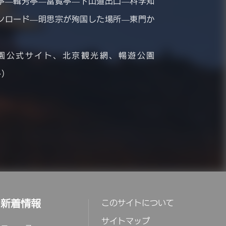
亭—輯芳亭—富覧亭—下山道出口—科学知
ンロード—明思宗が殉国した場所—東門か
園公式サイト、北京観光網、暢遊公園
ト）
新着情報
このサイトについて
サイトマップ