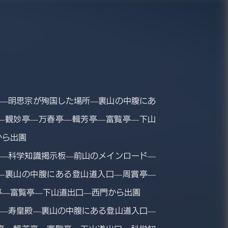
園—明思宗が殉国した場所—裏山の中腹にあ
—観妙亭—万春亭—輯芳亭—富覧亭—下山
から出園
園—科学知識掲示板—前山のメインロード—
—裏山の中腹にある登山道入口—周賞亭—
亭—富覧亭—下山道出口—西門から出園
園—寿皇殿—裏山の中腹にある登山道入口—