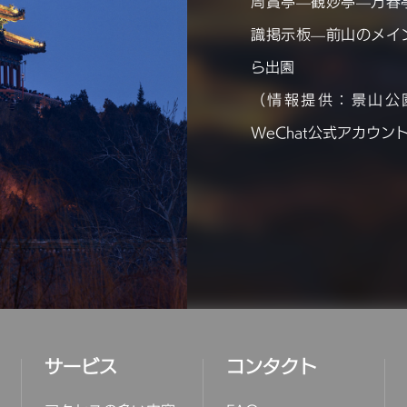
周賞亭—観妙亭—万春
識掲示板—前山のメイ
ら出園
（情報提供：景山公
WeChat公式アカウン
サービス
コンタクト