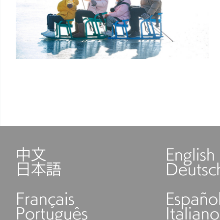
中文
English
日本語
Deutsc
Français
Españo
Português
Italiano