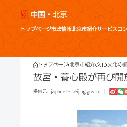
中国・北京
トップページ
市政情報
北京市紹介
サービス
コ
トップページ
北京市紹介
文化
文化の
故宮・養心殿が再び開
japanese.beijing.gov.cn