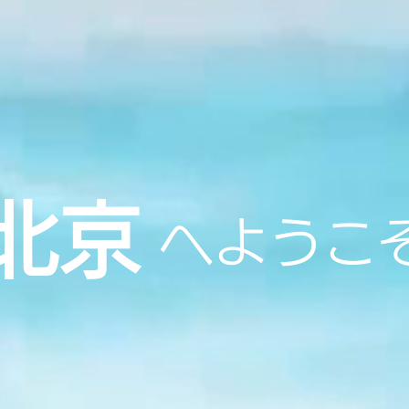
北京
へようこ