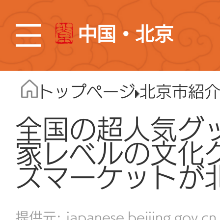
中国・北京
トップページ
北京市紹
全国の超人気グ
家レベルの文化
ズマーケットが
japanese.beijing.gov.cn