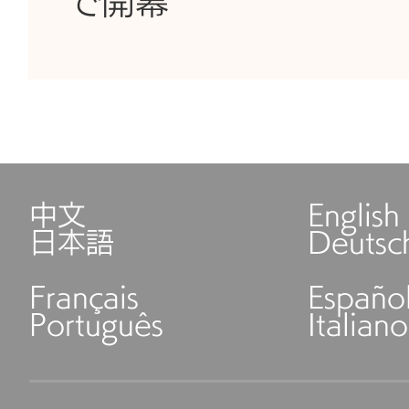
で開幕
中文
English
日本語
Deutsc
Français
Españo
Português
Italiano