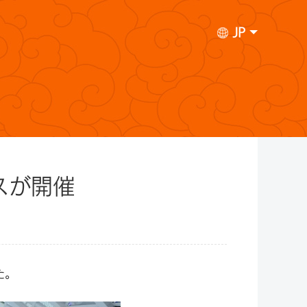
JP
スが開催
た。