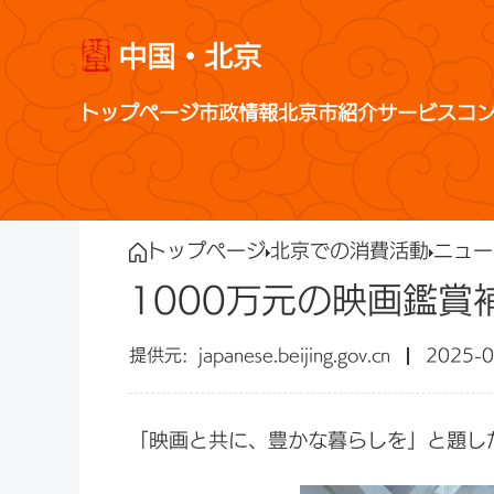
中国・北京
トップページ
市政情報
北京市紹介
サービス
コ
トップページ
北京での消費活動
ニュー
1000万元の映画鑑
japanese.beijing.gov.cn
2025-0
「映画と共に、豊かな暮らしを」と題した