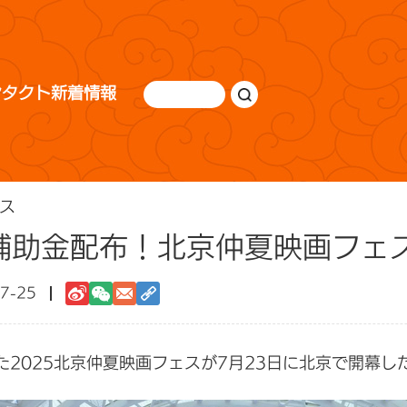
ンタクト
新着情報
ス
賞補助金配布！北京仲夏映画フェ
7-25
2025北京仲夏映画フェスが7月23日に北京で開幕し