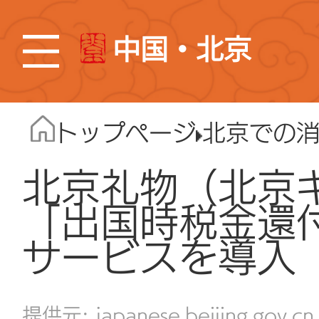
中国・北京
トップページ
北京での
北京礼物（北京
「出国時税金還
サービスを導入
japanese.beijing.gov.cn