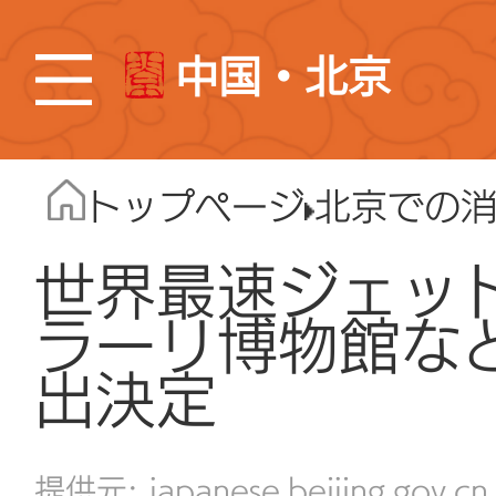
中国・北京
トップページ
北京での
世界最速ジェッ
ラーリ博物館な
出決定
japanese.beijing.gov.cn