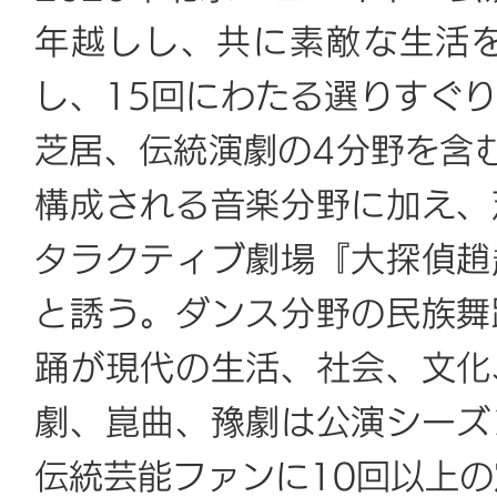
年越しし、共に素敵な生活
し、15回にわたる選りすぐ
芝居、伝統演劇の4分野を含
構成される音楽分野に加え、
タラクティブ劇場『大探偵趙
と誘う。ダンス分野の民族舞
踊が現代の生活、社会、文化
劇、崑曲、豫劇は公演シーズ
伝統芸能ファンに10回以上