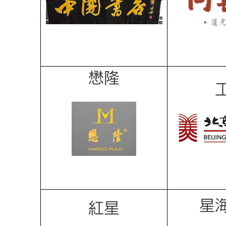
懋隆
星
紅星