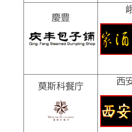
慶豊
西
莫斯科餐庁