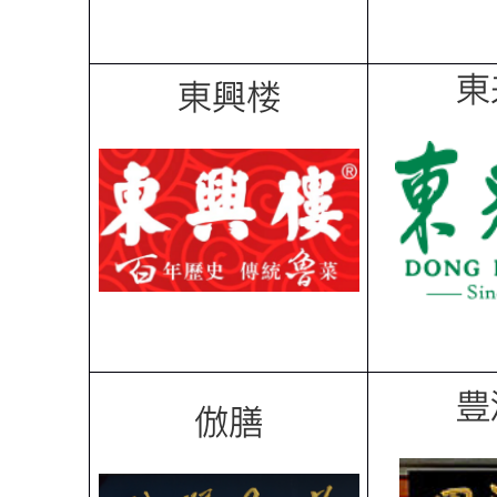
東
東興楼
豊
倣膳