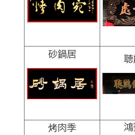
砂鍋居
聴
鴻
烤肉季