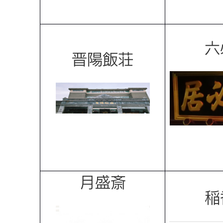
六
晋陽飯荘
月盛斎
稲