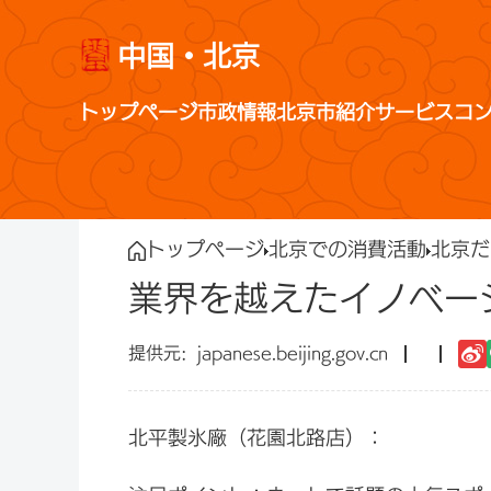
中国・北京
トップページ
市政情報
北京市紹介
サービス
コ
トップページ
北京での消費活動
北京だ
業界を越えたイノベー
japanese.beijing.gov.cn
北平製氷廠（花園北路店）：