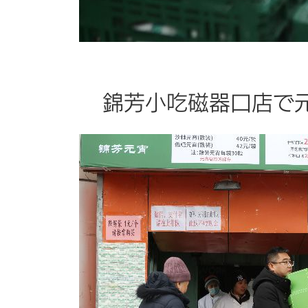
錦芳小吃磁器口店で