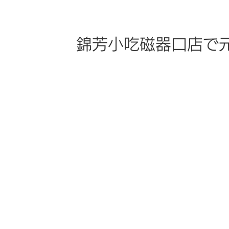
錦芳小吃磁器口店で