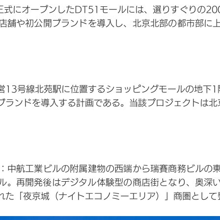
日に正式にオープンしたDT51モールには、選りすぐりの2
店舗や初公開ブランドを導入し、北京北部の都市部に
営13号線北苑駅に位置するショッピングモールの地下1
0ブランドを導入する計画である。当該プロジェクトは北
：中航工業ビルの附属建物の西端から瑞賽商務ビルの
トル。再開発後はデジタル体験型の商店街となり、奥深
れた「夜京城（ナイトエコノミーエリア）」商圏として