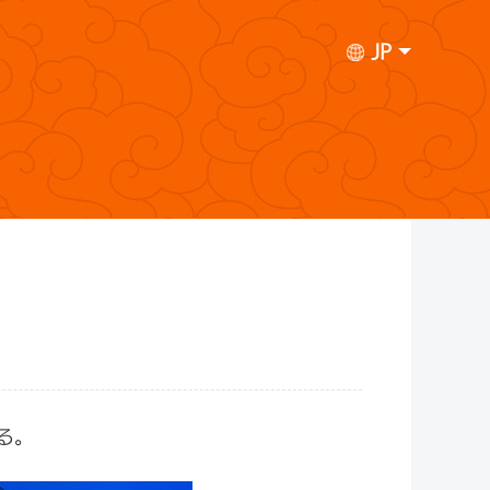
JP
ン
る。