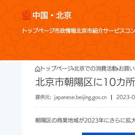
中国・北京
トップページ
市政情報
北京市紹介
サービス
コ
トップページ
北京での消費活動
お買い
北京市朝陽区に10カ
japanese.beijing.gov.cn
2023-0
朝陽区の商業地域が2023年にさらに拡