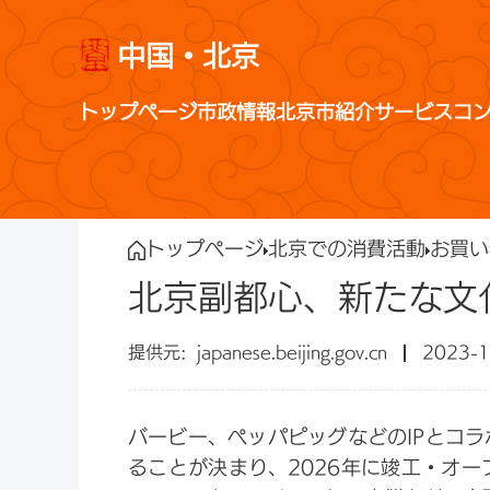
中国・北京
トップページ
市政情報
北京市紹介
サービス
コ
トップページ
北京での消費活動
お買い
北京副都心、新たな文
japanese.beijing.gov.cn
2023-1
バービー、ペッパピッグなどのIPとコ
ることが決まり、2026年に竣工・オ