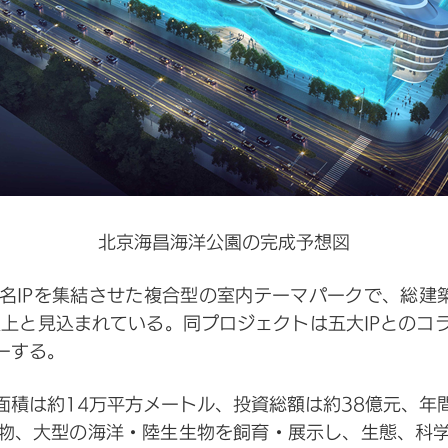
北京海昌海洋公園の完成予想図
名IPを集結させた複合型の室内テーマパークで、総建
以上と見込まれている。同プロジェクトは五大IPとの
ーする。
積は約14万平方メートル、投資総額は約38億元、年
物、大型の海洋・陸生生物を飼育・展示し、生態、科