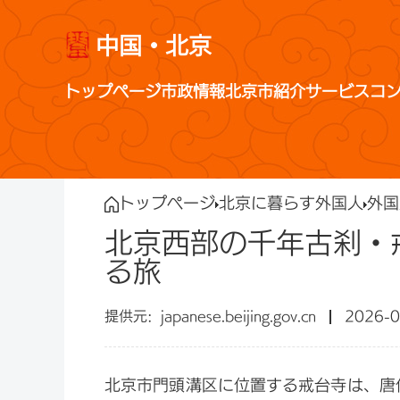
中国・北京
トップページ
市政情報
北京市紹介
サービス
コ
トップページ
北京に暮らす外国人
外国
北京西部の千年古刹・
る旅
japanese.beijing.gov.cn
2026-0
北京市門頭溝区に位置する戒台寺は、唐代