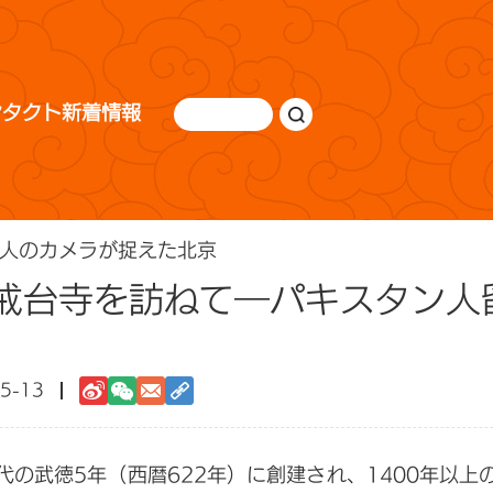
ンタクト
新着情報
人のカメラが捉えた北京
戒台寺を訪ねて―パキスタン人
5-13
の武徳5年（西暦622年）に創建され、1400年以