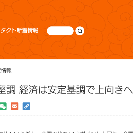
ンタクト
新着情報
資情報
堅調 経済は安定基調で上向きへ