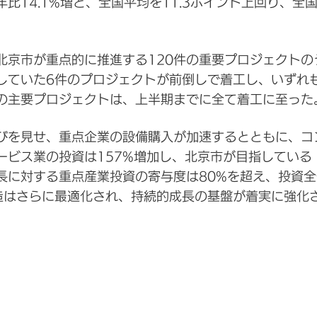
比14.1%増と、全国平均を11.3ポイント上回り、全
北京市が重点的に推進する120件の重要プロジェクトの
していた6件のプロジェクトが前倒しで着工し、いずれ
件の主要プロジェクトは、上半期までに全て着工に至った
びを見せ、重点企業の設備購入が加速するとともに、コ
ービス業の投資は157%増加し、北京市が目指している
に対する重点産業投資の寄与度は80%を超え、投資全体
造はさらに最適化され、持続的成長の基盤が着実に強化