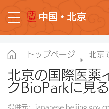
中国・北京
トップページ
北京
北京の国際医薬
クBioParkに
提供元:
japanese.beijing.gov.c