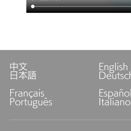
中文
English
日本語
Deutsc
Français
Españo
Português
Italiano