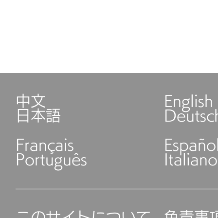
中文
English
日本語
Deutsc
Français
Españo
Português
Italiano