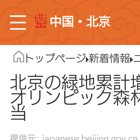
中国・北京
トップページ
新着情報
北京の緑地累計
オリンピック森林
当
japanese.beijing.gov.cn