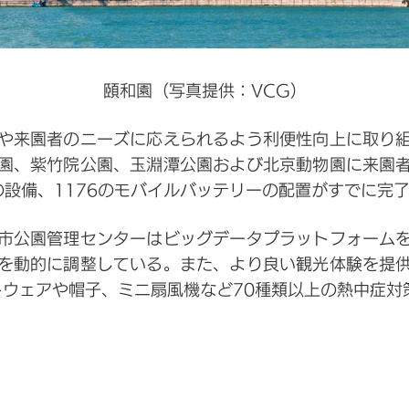
頤和園（写真提供：VCG）
や来園者のニーズに応えられるよう利便性向上に取り
園、紫竹院公園、玉淵潭公園および北京動物園に来園
の設備、1176のモバイルバッテリーの配置がすでに完
市公園管理センターはビッグデータプラットフォーム
を動的に調整している。また、より良い観光体験を提
トウェアや帽子、ミニ扇風機など70種類以上の熱中症対