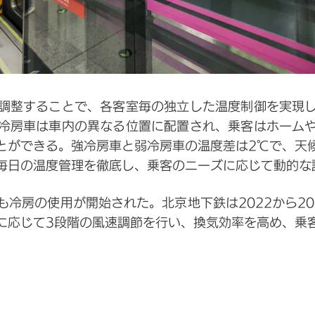
調整することで、各客室毎の独立した温度制御を実現
冷房車は車内の異なる位置に配置され、乗客はホーム
とができる。強冷房車と弱冷房車の温度差は2℃で、天
毎日の温度管理を徹底し、乗客のニーズに応じて動的な
冷房の使用が開始された。北京地下鉄は2022から202
に応じて3段階の風速調節を行い、換気効率を高め、乗