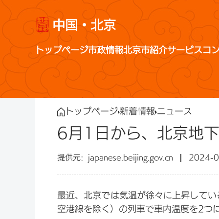
中国・北京
トップページ
市政情報
北京市紹介
サービス
コ
トップページ
新着情報
ニュース
6月1日から、北京地
japanese.beijing.gov.cn
2024-0
最近、北京では気温が徐々に上昇してい
空港線を除く）の列車で車内温度を2つ