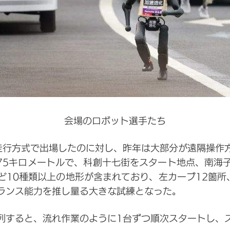
会場のロボット選手たち
走行方式で出場したのに対し、昨年は大部分が遠隔操作
975キロメートルで、科創十七街をスタート地点、南
10種類以上の地形が含まれており、左カーブ12箇所
ランス能力を推し量る大きな試練となった。
列すると、流れ作業のように1台ずつ順次スタートし、ス