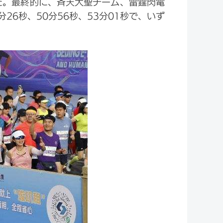
した。最終的に、斉天大聖チーム、雷霆閃電
6秒、50分56秒、53分01秒で、いず