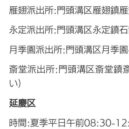
雁翅派出所:門頭溝区雁翅鎮雁
永定派出所:門頭溝区永定鎮石
月季園派出所:門頭溝区月季園
斎堂派出所:門頭溝区斎堂鎮
い)
延慶区
時間:夏季平日午前08:30-12