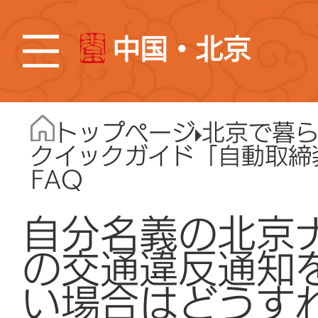
中国・北京
トップページ
北京で暮
クイックガイド「自動取締
FAQ
自分名義の北京
の交通違反通知を
い場合はどうす