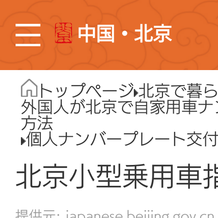
中国・北京
トップページ
北京で暮
外国人が北京で自家用車ナ
方法
個人ナンバープレート交
北京小型乗用車
japanese.beijing.gov.cn