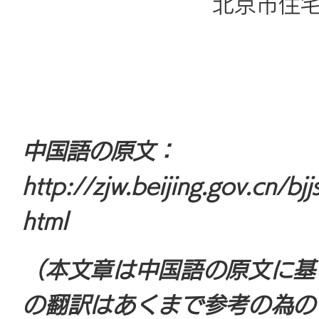
北京市住
中国語の原文：
http://zjw.beijing.gov.cn/b
html
（本文章は中国語の原文に基
の翻訳はあくまで参考の為の