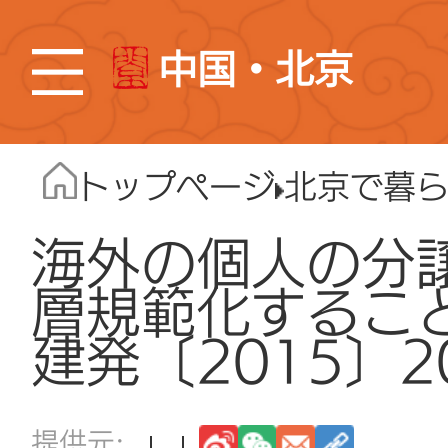
中国・北京
トップページ
北京で暮
海外の個人の分
層規範化するこ
建発〔2015〕2