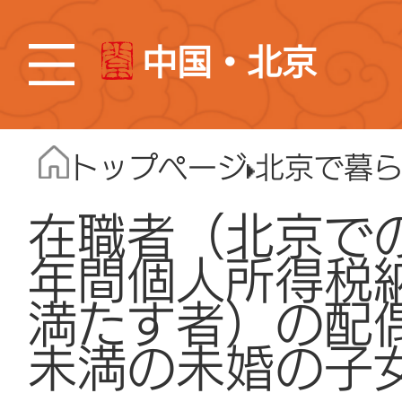
中国・北京
トップページ
北京で暮
在職者（北京で
年間個人所得税
満たす者）の配
未満の未婚の子