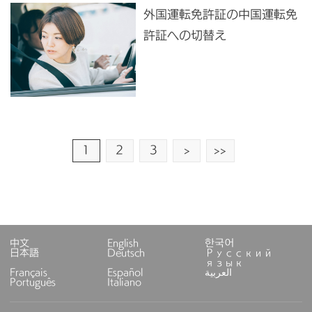
外国運転免許証の中国運転免
許証への切替え
1
2
3
>
>>
中文
English
한국어
日本語
Deutsch
Русский
язык
Français
Español
العربية
Português
Italiano