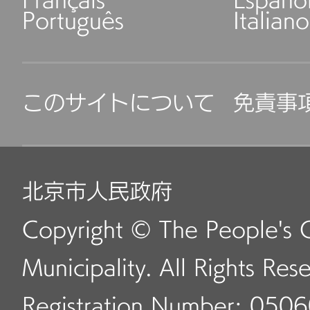
Français
Españo
Português
Italiano
このサイトについて
免責事
北京市人民政府
Copyright © The People's 
Municipality. All Rights Res
Registration Number: 050