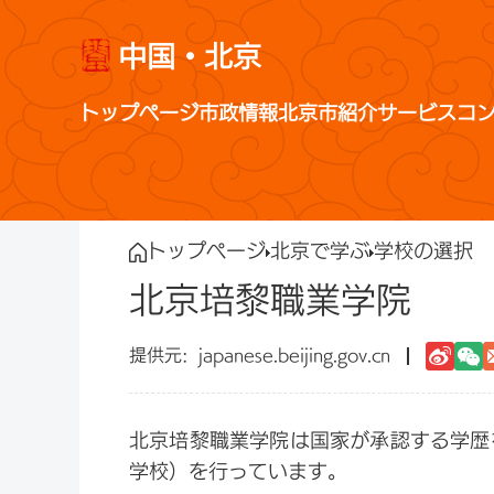
中国・北京
トップページ
市政情報
北京市紹介
サービス
コ
トップページ
北京で学ぶ
学校の選択
北京培黎職業学院
japanese.beijing.gov.cn
北京培黎職業学院は国家が承認する学歴
学校）を行っています。