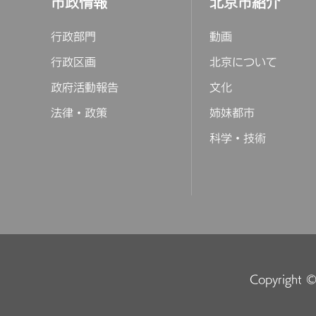
市政情報
北京市紹介
行政部門
動画
行政区画
北京について
政府活動報告
文化
法律・政策
姉妹都市
科学・技術
Copyright © 