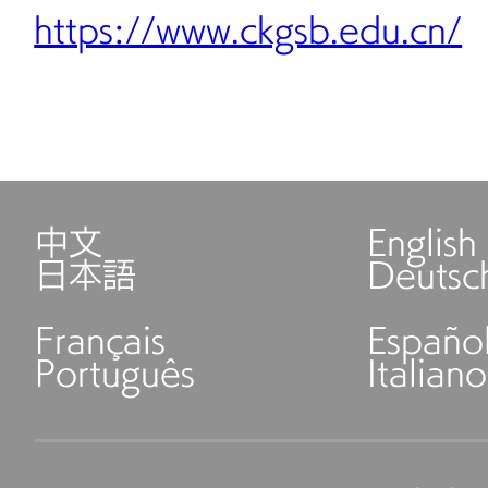
https://www.ckgsb.edu.cn/
中文
English
日本語
Deutsc
Français
Españo
Português
Italiano