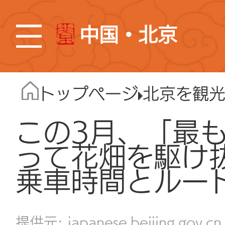
中国・北京
トップページ
北京を観
この3月、「最
って花畑を駆け
乗車時間とルー
japanese.beijing.gov.cn