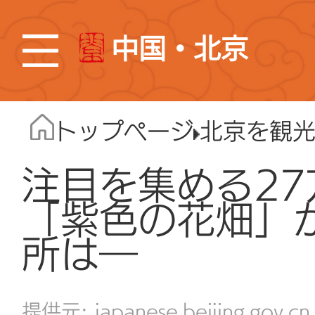
中国・北京
トップページ
北京を観
注目を集める2
「紫色の花畑」
所は―
japanese.beijing.gov.cn