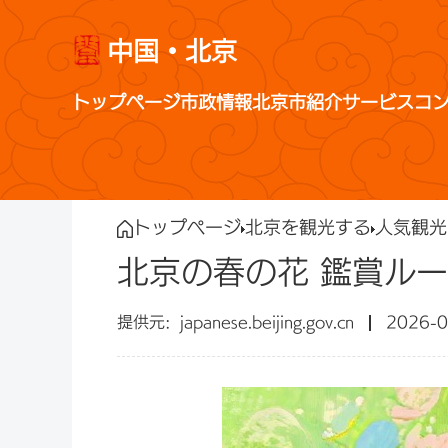
中国・北京
トップページ
市政情報
北京市紹介
サービス
コ
トップページ
北京を観光する
人気観光
北京の春の花 鑑賞ルー
japanese.beijing.gov.cn
2026-0