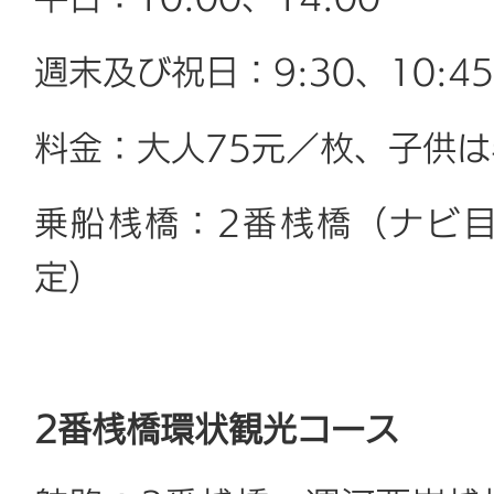
週末及び祝日：9:30、10:45、
料金：大人75元／枚、子供は
乗船桟橋：2番桟橋（ナビ
定）
2番桟橋環状観光コース