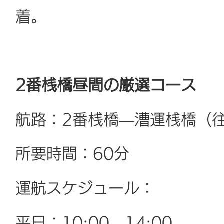
着。
2番桟橋昼間の厳選コース
航路：2番桟橋—漕運桟橋（
所要時間：60分
運航スケジュール：
平日：10:00、14:00