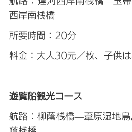
航路：運河西岸南桟橋—玉帯
西岸南桟橋
所要時間：20分
料金：大人30元／枚、子供は
遊覧船観光コース
航路：柳蔭桟橋—葦原湿地鳥
蔭桟橋