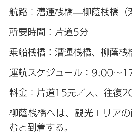
航路：漕運桟橋—柳蔭桟橋（
所要時間：片道5分
乗船桟橋：漕運桟橋、柳蔭桟
運航スケジュール：9:00～1
料金：片道15元／人、往復2
柳蔭桟橋へは、観光エリアの
むと到着する。