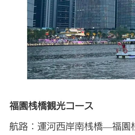
福園桟橋観光コース
航路：運河西岸南桟橋—福園