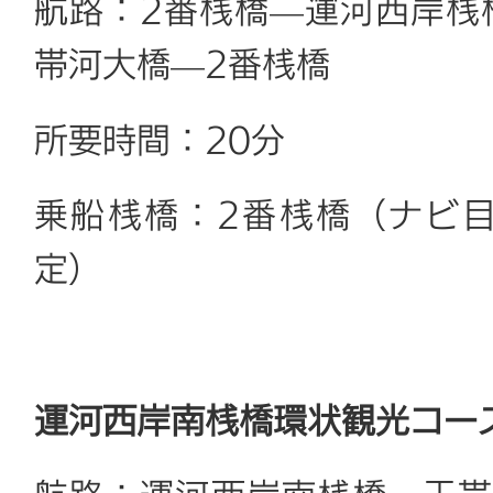
航路：2番桟橋—運河西岸桟
帯河大橋—2番桟橋
所要時間：20分
乗船桟橋：2番桟橋（ナビ
定）
運河西岸南桟橋環状観光コー