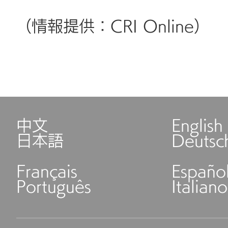
（情報提供：CRI Online）
中文
English
日本語
Deutsc
Français
Españo
Português
Italiano