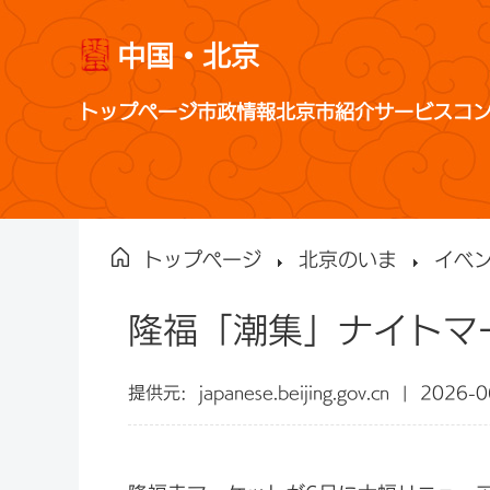
中国・北京
トップページ
市政情報
北京市紹介
サービス
コ
トップページ
北京のいま
イベ
隆福「潮集」ナイトマ
提供元:
japanese.beijing.gov.cn
|
2026-